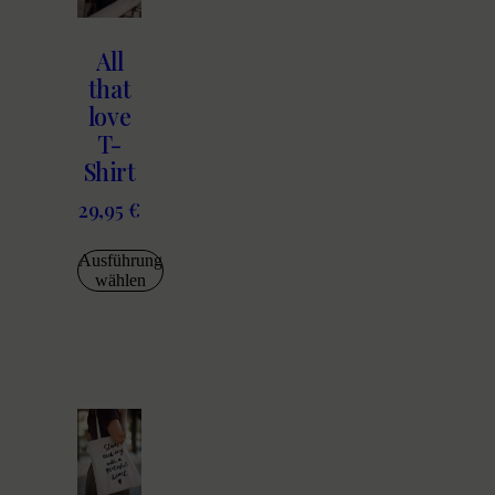
All
that
love
T-
Shirt
29,95
€
Ausführung
wählen