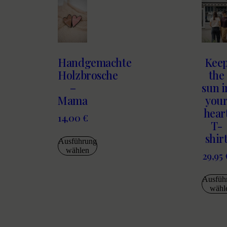
Handgemachte
Kee
Holzbrosche
the
–
sun i
Mama
you
hear
14,00
€
T-
shir
Ausführung
wählen
29,95
Ausfüh
wähl