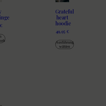
y
Grateful
inge
heart
hoodie
€
49,95
€
n
orb
Ausführung
wählen