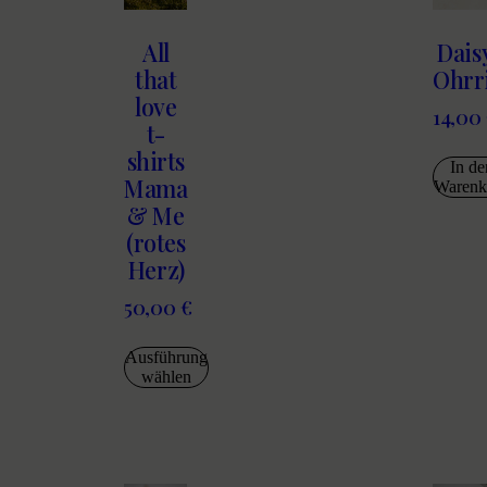
All
Dais
that
Ohrr
love
14,00
t-
shirts
In de
Mama
Warenk
& Me
(rotes
Herz)
50,00
€
Ausführung
wählen