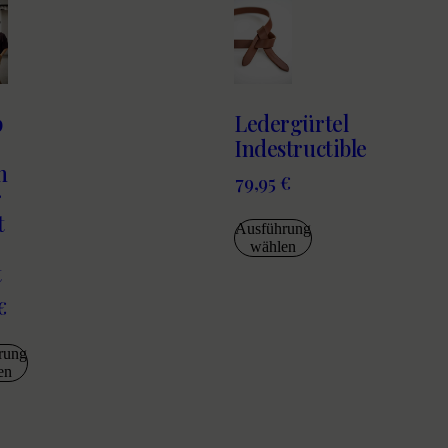
p
Ledergürtel
Indestructible
n
79,95
€
r
t
Ausführung
wählen
t
€
rung
en