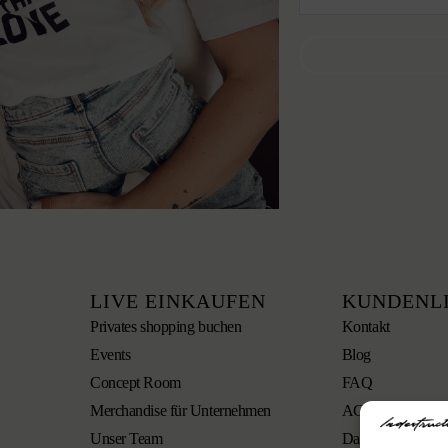
LIVE EINKAUFEN
KUNDENL
Privates shopping buchen
Kontakt
Events
Blog
Concept Room
FAQ
Merchandise für Unternehmen
AGB
Unser Team
Datenschutzerklä