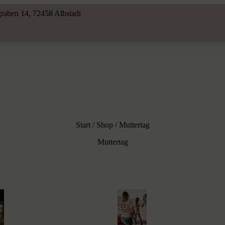
raben 14, 72458 Albstadt
Start
/
Shop
/ Muttertag
Muttertag