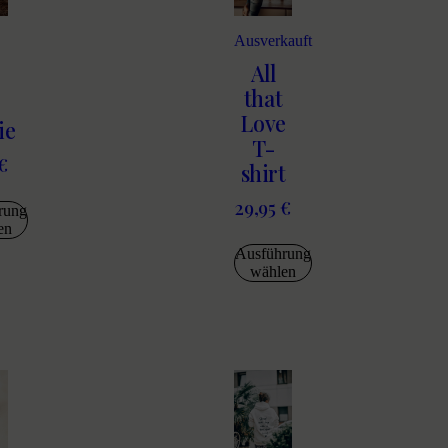
Ausverkauft
All
that
Love
ie
T-
€
shirt
29,95
€
rung
en
Ausführung
wählen