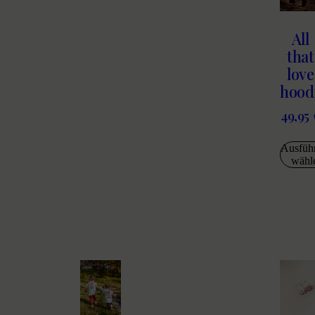
All
that
love
hood
49,95
Ausfüh
wähl