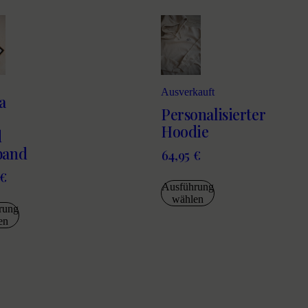
Ausverkauft
a
Personalisierter
Hoodie
d
band
64,95
€
€
Ausführung
wählen
rung
en