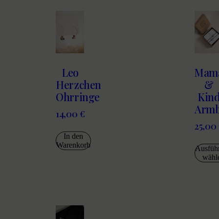
Leo
Mam
Herzchen
&
Ohrringe
Kin
Arm
14,00
€
25,00
In den
Warenkorb
Ausfüh
wähl