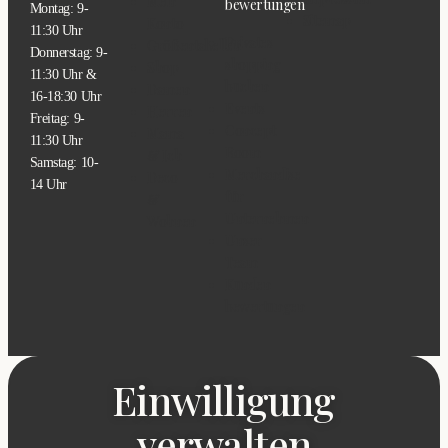
Mein
bewertungen
Montag: 9-
Sitemap
Konto
11:30 Uhr
Privates
Größentabellen
Donnerstag: 9-
shopping
Shop
11:30 Uhr &
buchen
Damen
16-18:30 Uhr
Events
Herren
Freitag: 9-
Concept
Mama
11:30 Uhr
Room
& Ich
Samstag: 10-
Merchandise
Deco
14 Uhr
für
&
Unternehmen
Wohnen
Unser
Team
Kunden
bewertungen
Einwilligung
verwalten