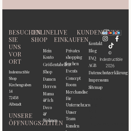
BESUCHEN
ONLINE
LIVE
KUNDENLINKS
SIE
SHOP
EINKAUFEN
Kontakt
UNS
Mein
Privates
Blog
VOR
©
Konto
shopping
FAQ
Indestructible
ORT
buchen
Größentabellen
AGB
2026
Events
Shop
Indestructible
Datenschutzerklärung
Concept
Shop
Damen
Impressum
Room
Kirchengraben
Herren
Sitemap
14
Merchandise
Mama
72458
für
Kontakt
& Ich
Albstadt
Unternehmen
Blog
Deco
FAQ
Unser
&
UNSERE
AGB
Team
Wohnen
ÖFFNUNGSZEITEN
Datenschutzerklärung
Kunden
Impressum