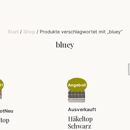
Start
/
Shop
/ Produkte verschlagwortet mit „bluey“
bluey
t!
Angebot!
Ausverkauft
ot
Neu
Häkeltop
top
Schwarz