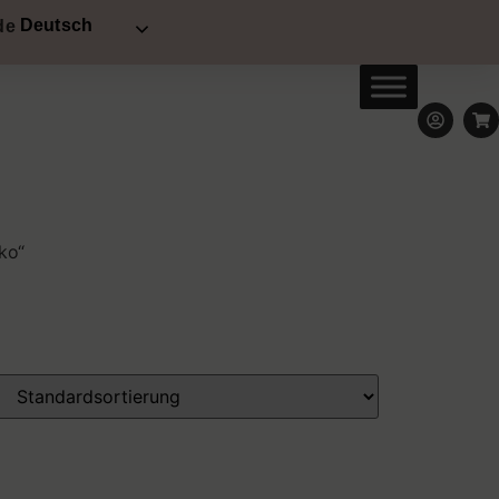
Deutsch
ko“