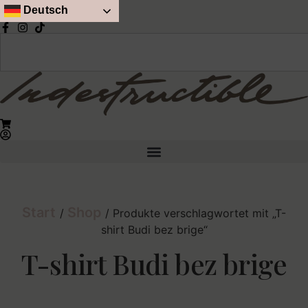
Deutsch
Start
Shop
/
/ Produkte verschlagwortet mit „T-
shirt Budi bez brige“
T-shirt Budi bez brige