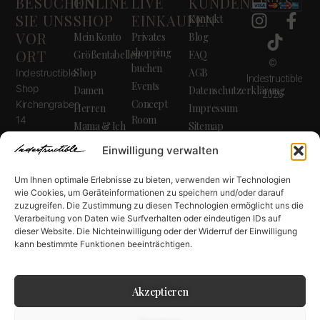
BESUCHEN
ONLINE
LIVE
KUNDENLINKS
SIE UNS
SHOP
EINKAUFEN
Kontakt
VOR
Mein Konto
Privates
Blog
shopping
ORT
Größentabellen
FAQ
©
buchen
Shop
AGB
Indestructible
Indestructible
Events
Shop
Damen
Datenschutzerklärung
2026
Concept
Kirchengraben
Herren
Impressum
Room
14
Mama & Ich
Sitemap
72458
Merchandise
Deco &
Einwilligung verwalten
Albstadt
für
Wohnen
Unternehmen
Um Ihnen optimale Erlebnisse zu bieten, verwenden wir Technologien
Unser Team
UNSERE
wie Cookies, um Geräteinformationen zu speichern und/oder darauf
Kunden
zuzugreifen. Die Zustimmung zu diesen Technologien ermöglicht uns die
ÖFFNUNGSZEITEN
Verarbeitung von Daten wie Surfverhalten oder eindeutigen IDs auf
bewertungen
Montag: 9-
dieser Website. Die Nichteinwilligung oder der Widerruf der Einwilligung
kann bestimmte Funktionen beeinträchtigen.
11:30 Uhr
Donnerstag:
9-11:30 Uhr
Akzeptieren
& 16-18:30
Uhr