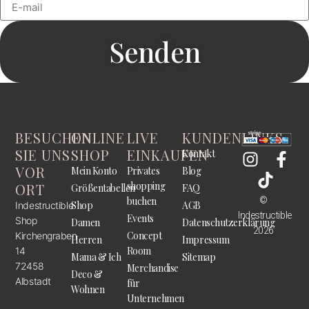
Senden
BESUCHEN
ONLINE
LIVE
KUNDENLINKS
SIE UNS
SHOP
EINKAUFEN
Kontakt
VOR
Mein Konto
Privates
Blog
shopping
ORT
Größentabellen
FAQ
©
buchen
Shop
AGB
Indestructible
Indestructible
Events
Shop
Damen
Datenschutzerklärung
2026
Concept
Kirchengraben
Herren
Impressum
Room
14
Mama & Ich
Sitemap
72458
Merchandise
Deco &
Albstadt
für
Wohnen
Unternehmen