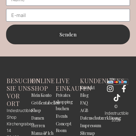
Senden
BESUCHEN
ONLINE
LIVE
KUNDENLINKS
SIE UNS
SHOP
EINKAUFEN
Kontakt
VOR
Mein Konto
Privates
Blog
shopping
ORT
Größentabellen
FAQ
©
buchen
Shop
AGB
Indestructible
Indestructible
Events
Shop
Damen
Datenschutzerklärung
2026
Concept
Kirchengraben
Herren
Impressum
Room
14
Mama & Ich
Sitemap