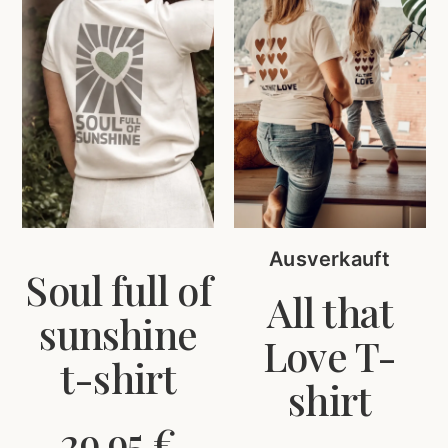
Ausverkauft
Soul full of
All that
sunshine
Love T-
t-shirt
shirt
29,95
€