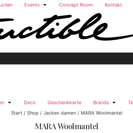
buchen
Events
Concept Room
Kontakt
en
Deco
Geschenkkarte
Brands
T
Start
/
Shop
/
Jacken damen
/ MARA Woolmantel
MARA Woolmantel