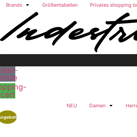
Brands
Größentabellen
Privates shopping 
User-
circle
opping-
cart
NEU
Damen
Herr
Angebot!