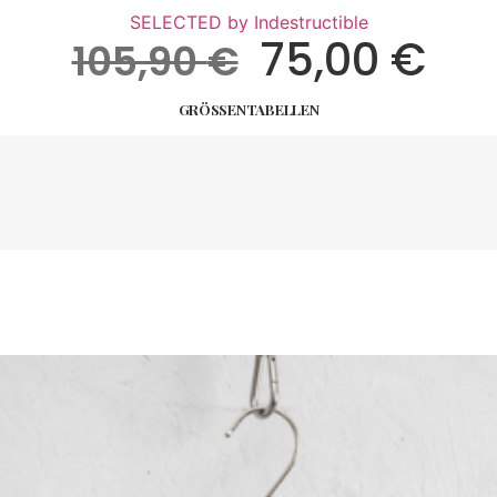
SELECTED by Indestructible
Ursprünglic
Akt
75,00
€
105,90
€
Preis
Pre
GRÖSSENTABELLEN
War:
Ist:
105,90 €
75,