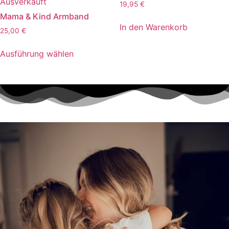
Ausverkauft
19,95
€
Mama & Kind Armband
In den Warenkorb
25,00
€
Ausführung wählen